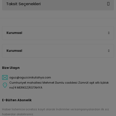
Taksit Seçenekleri
Kurumsal
Kurumsal
Bize Ulaşın
oguz@oguzcinikutahya.com
Cumhuriyet mahallesi Mehmet Dumlu caddesi Zümrüt apt altı b,blok
no/4 MERKEZ/KÜTAHYA
E-Bülten Abonelik
Haber listemize ücretsiz kayıt olarak İndirimler ve kampanyalardan ilk siz
haberdar olabilirsiniz.