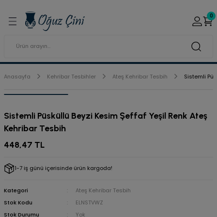
Geri Dön
Geri Dön
0
ı ve Sırçaları
ar
 & Porselen Boyaları (Toz
i Tabaklar
Anasayfa
Kehribar Tesbihler
Ateş Kehribar Tesbih
Sistemli Püs
eramik Boyaları
Sistemli Püsküllü Beyzi Kesim Şeffaf Yeşil Renk Ateş
eramik Kabartma Boyaları
Kehribar Tesbih
abaklar
448,47 TL
1-7 iş günü içerisinde ürün kargoda!
Kategori
Ateş Kehribar Tesbih
Stok Kodu
ELNSTVWZ
Stok Durumu
Yok