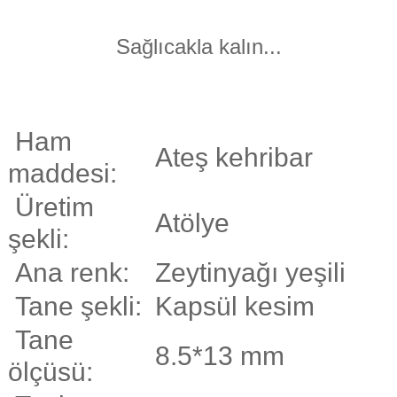
Sağlıcakla kalın...
Ham
Ateş kehribar
maddesi:
Üretim
Atölye
şekli:
Ana renk:
Zeytinyağı yeşili
Tane şekli:
Kapsül kesim
Tane
8.5*13 mm
ölçüsü: