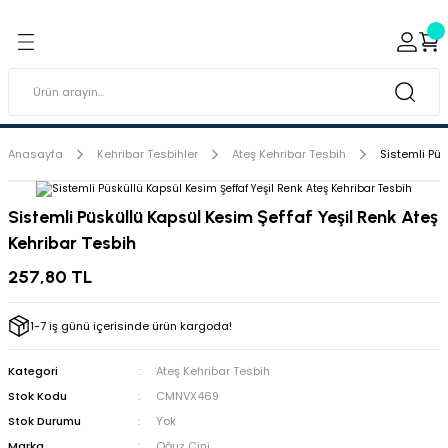
Geri Dön
Geri Dön
ı ve Sırçaları
ar
 & Porselen Boyaları (Toz
i Tabaklar
Anasayfa
Kehribar Tesbihler
Ateş Kehribar Tesbih
Sistemli Püs
eramik Boyaları
Sistemli Püsküllü Kapsül Kesim Şeffaf Yeşil Renk Ateş
Kehribar Tesbih
eramik Kabartma Boyaları
257,80 TL
abaklar
1-7 iş günü içerisinde ürün kargoda!
Kategori
Ateş Kehribar Tesbih
Stok Kodu
CMNVX469
Stok Durumu
Yok
Marka
Oğuz Çini