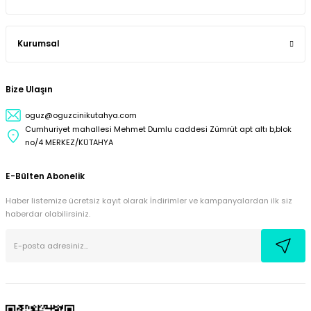
Kurumsal
Bize Ulaşın
oguz@oguzcinikutahya.com
Cumhuriyet mahallesi Mehmet Dumlu caddesi Zümrüt apt altı b,blok
no/4 MERKEZ/KÜTAHYA
E-Bülten Abonelik
Haber listemize ücretsiz kayıt olarak İndirimler ve kampanyalardan ilk siz
haberdar olabilirsiniz.