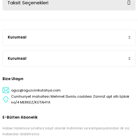
Taksit Seçenekleri
Kurumsal
Kurumsal
Bize Ulaşın
oguz@oguzcinikutahya.com
Cumhuriyet mahallesi Mehmet Dumlu caddesi Zümrüt apt altı b,blok
no/4 MERKEZ/KÜTAHYA
E-Bülten Abonelik
Haber listemize ücretsiz kayıt olarak İndirimler ve kampanyalardan ilk siz
haberdar olabilirsiniz.