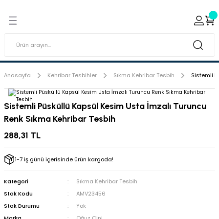
Geri Dön
Geri Dön
ı ve Sırçaları
ar
 & Porselen Boyaları (Toz
i Tabaklar
Anasayfa
Kehribar Tesbihler
Sıkma Kehribar Tesbih
Sistemli 
eramik Boyaları
Sistemli Püsküllü Kapsül Kesim Usta İmzalı Turuncu
Renk Sıkma Kehribar Tesbih
eramik Kabartma Boyaları
288,31 TL
abaklar
1-7 iş günü içerisinde ürün kargoda!
Kategori
Sıkma Kehribar Tesbih
Stok Kodu
AMV23456
Stok Durumu
Yok
Marka
Oğuz Çini