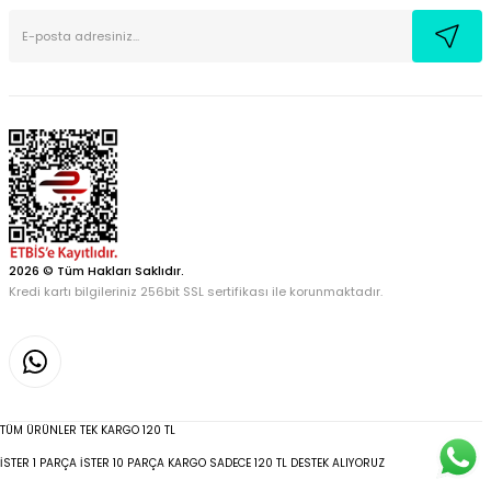
2026 © Tüm Hakları Saklıdır.
Kredi kartı bilgileriniz 256bit SSL sertifikası ile korunmaktadır.
TÜM ÜRÜNLER TEK KARGO 120 TL
İSTER 1 PARÇA İSTER 10 PARÇA KARGO SADECE 120 TL DESTEK ALIYORUZ