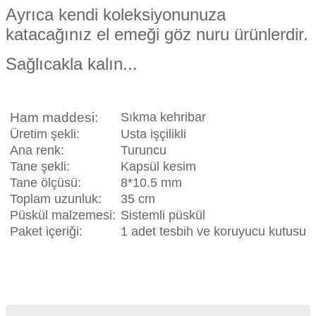
Ayrıca kendi koleksiyonunuza
katacağınız el emeği göz nuru ürünlerdir.
Sağlıcakla kalın...
Ham maddesi:
Sıkma kehribar
Üretim şekli:
Usta işçilikli
Ana renk:
Turuncu
Tane şekli:
Kapsül kesim
Tane ölçüsü:
8*10.5 mm
Toplam uzunluk:
35 cm
Püskül malzemesi:
Sistemli püskül
Paket içeriği:
1 adet tesbih ve koruyucu kutusu