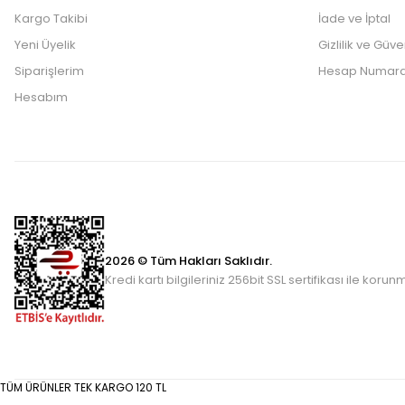
Kargo Takibi
İade ve İptal
Yeni Üyelik
Gizlilik ve Güve
Siparişlerim
Hesap Numara
Hesabım
2026 © Tüm Hakları Saklıdır.
Kredi kartı bilgileriniz 256bit SSL sertifikası ile korun
TÜM ÜRÜNLER TEK KARGO 120 TL