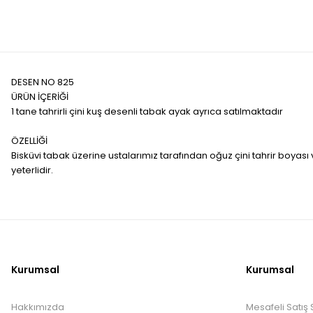
DESEN NO 825
ÜRÜN İÇERİĞİ
1 tane tahrirli çini kuş desenli tabak ayak ayrıca satılmaktadır
ÖZELLİĞİ
Bisküvi tabak üzerine ustalarımız tarafından oğuz çini tahrir boyası
yeterlidir.
Kurumsal
Kurumsal
Hakkımızda
Mesafeli Satış