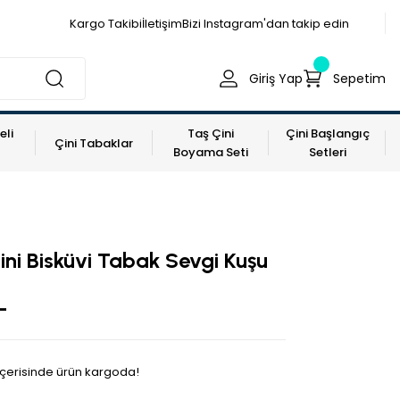
Kargo Takibi
İletişim
Bizi Instagram'dan takip edin
Giriş Yap
Sepetim
eli
Taş Çini
Çini Başlangıç
Çini Tabaklar
Boyama Seti
Setleri
Çini Bisküvi Tabak Sevgi Kuşu
L
 içerisinde ürün kargoda!