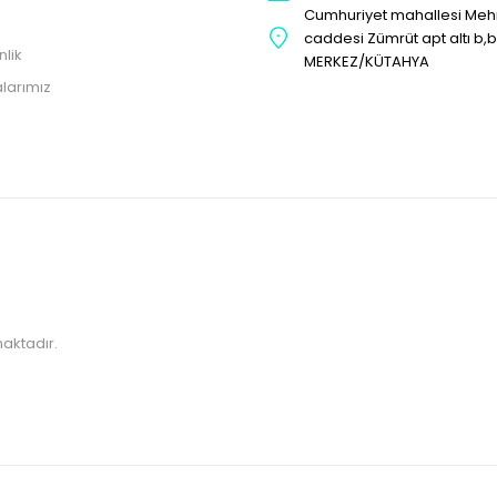
Cumhuriyet mahallesi Me
caddesi Zümrüt apt altı b,
nlik
MERKEZ/KÜTAHYA
larımız
maktadır.