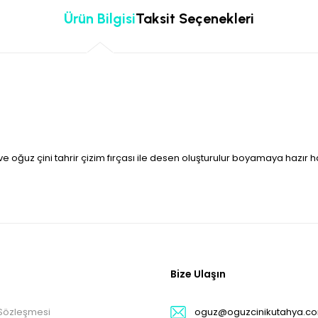
Ürün Bilgisi
Taksit Seçenekleri
 ve oğuz çini tahrir çizim fırçası ile desen oluşturulur boyamaya hazı
Bize Ulaşın
 Sözleşmesi
oguz@oguzcinikutahya.c