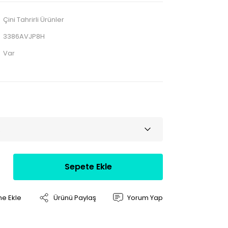
Çini Tahrirli Ürünler
3386AVJP8H
Var
Sepete Ekle
Ürünü Paylaş
Yorum Yap