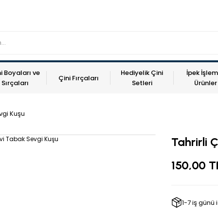
i Boyaları ve
Hediyelik Çini
İpek İşlem
Çini Fırçaları
Sırçaları
Setleri
Ürünler
evgi Kuşu
Tahrirli 
150,00 T
1-7 iş günü