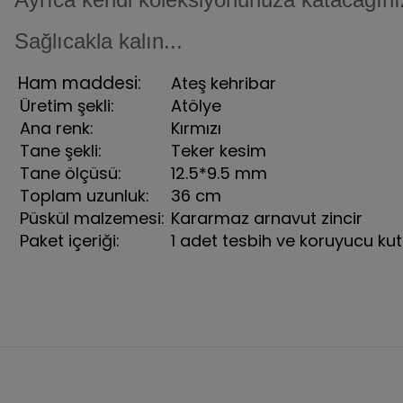
Sağlıcakla kalın...
Ham maddesi:
Ateş kehribar
Üretim şekli:
Atölye
Ana renk:
Kırmızı
Tane şekli:
Teker kesim
Tane ölçüsü:
12.5*9.5 mm
Toplam uzunluk:
36 cm
Püskül malzemesi:
Kararmaz arnavut zincir
Paket içeriği:
1 adet tesbih ve koruyucu ku