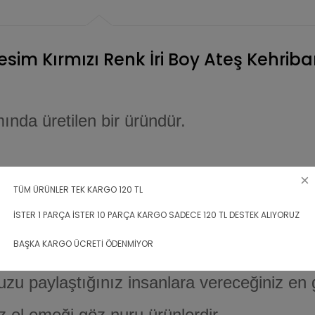
esim Kırmızı Renk İri Boy Ateş Kehriba
nda üretilen bir üründür.
n dolayı insanları cezbeden bir özelliği vard
TÜM ÜRÜNLER TEK KARGO 120 TL
e rahat çekim hissi veren bir malzemedir.
İSTER 1 PARÇA İSTER 10 PARÇA KARGO SADECE 120 TL DESTEK ALIYORUZ
BAŞKA KARGO ÜCRETİ ÖDENMİYOR
üzük,ve ağızlık yapımında da kullanılır.
zu paylaştığınız insanlara vereceğiniz en g
 el emeği göz nuru ürünlerdir.