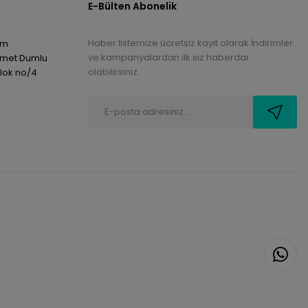
E-Bülten Abonelik
Haber listemize ücretsiz kayıt olarak İndirimler
om
ve kampanyalardan ilk siz haberdar
hmet Dumlu
olabilirsiniz.
blok no/4