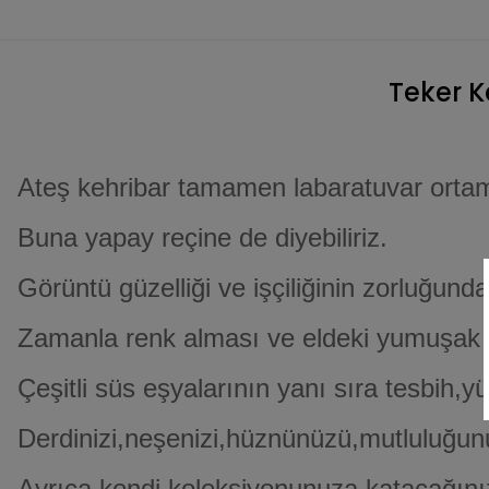
Teker K
Ateş kehribar tamamen labaratuvar ortamı
Buna yapay reçine de diyebiliriz.
Görüntü güzelliği ve işçiliğinin zorluğunda
Zamanla renk alması ve eldeki yumuşak v
Çeşitli süs eşyalarının yanı sıra tesbih,y
Derdinizi,neşenizi,hüznünüzü,mutluluğunu
Ayrıca kendi koleksiyonunuza katacağınız