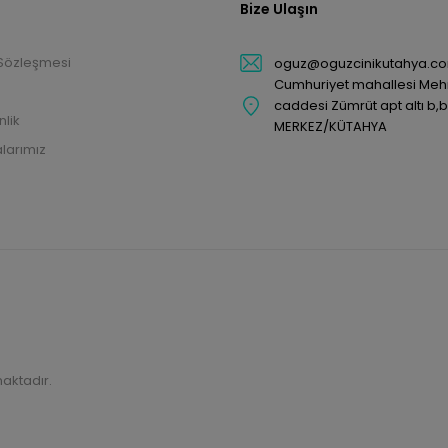
Bize Ulaşın
 Sözleşmesi
oguz@oguzcinikutahya.c
Cumhuriyet mahallesi Me
caddesi Zümrüt apt altı b,
nlik
MERKEZ/KÜTAHYA
larımız
maktadır.