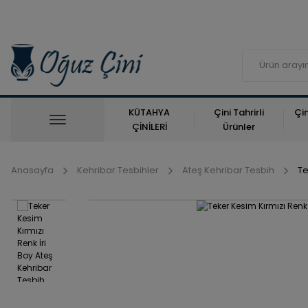
KÜTAHYA
Çini Tahrirli
Çin
ÇİNİLERİ
Ürünler
Anasayfa
Kehribar Tesbihler
Ateş Kehribar Tesbih
Te