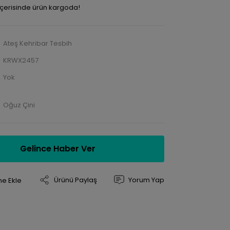
 içerisinde ürün kargoda!
Ateş Kehribar Tesbih
KRWX2457
Yok
Oğuz Çini
Gelince Haber Ver
Ürünü Paylaş
Yorum Yap