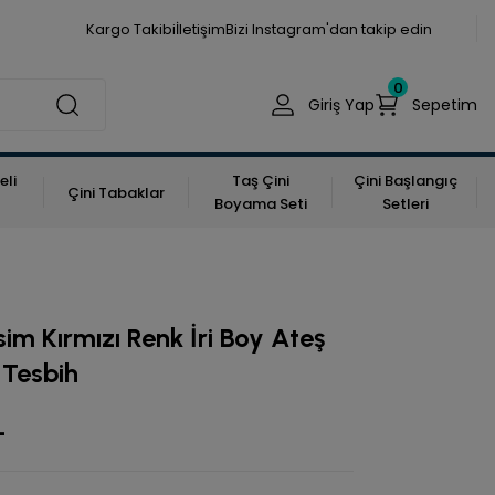
Kargo Takibi
İletişim
Bizi Instagram'dan takip edin
0
Giriş Yap
Sepetim
eli
Taş Çini
Çini Başlangıç
Çini Tabaklar
Boyama Seti
Setleri
im Kırmızı Renk İri Boy Ateş
 Tesbih
L