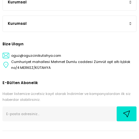
Kurumsal
Kurumsal
Bize Ulaşın
oguz@oguzcinikutahya.com
Cumhuriyet mahallesi Mehmet Dumlu caddesi Zümrüt apt altı b,blok
no/4 MERKEZ/KÜTAHYA
E-Bülten Abonelik
Haber listemize ücretsiz kayıt olarak İndirimler ve kampanyalardan ilk siz
haberdar olabilirsiniz.