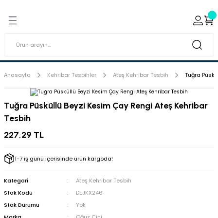
Geri Dön
Geri Dön
ı ve Sırçaları
ar
 & Porselen Boyaları (Toz
i Tabaklar
Anasayfa
Kehribar Tesbihler
Ateş Kehribar Tesbih
Tuğra Püskü
eramik Boyaları
Tuğra Püsküllü Beyzi Kesim Çay Rengi Ateş Kehribar
Tesbih
eramik Kabartma Boyaları
227,29 TL
abaklar
1-7 iş günü içerisinde ürün kargoda!
Kategori
Ateş Kehribar Tesbih
Stok Kodu
DEJKX246
Stok Durumu
Yok
Marka
Oğuz Çini