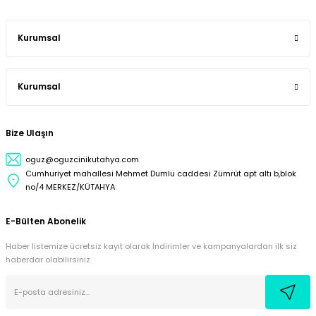
Kurumsal
Kurumsal
Bize Ulaşın
oguz@oguzcinikutahya.com
Cumhuriyet mahallesi Mehmet Dumlu caddesi Zümrüt apt altı b,blok
no/4 MERKEZ/KÜTAHYA
E-Bülten Abonelik
Haber listemize ücretsiz kayıt olarak İndirimler ve kampanyalardan ilk siz
haberdar olabilirsiniz.