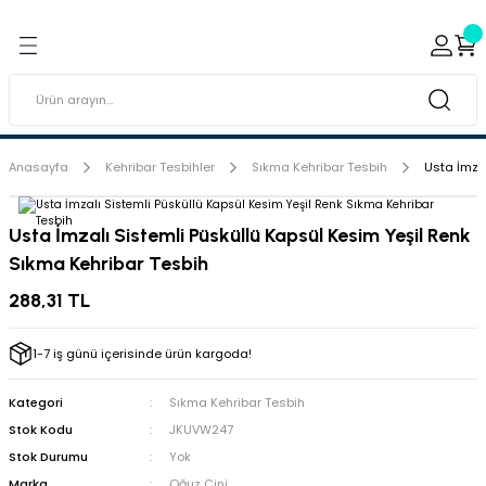
Geri Dön
Geri Dön
ı ve Sırçaları
ar
 & Porselen Boyaları (Toz
i Tabaklar
Anasayfa
Kehribar Tesbihler
Sıkma Kehribar Tesbih
Usta İmza
eramik Boyaları
Usta İmzalı Sistemli Püsküllü Kapsül Kesim Yeşil Renk
Sıkma Kehribar Tesbih
eramik Kabartma Boyaları
288,31 TL
abaklar
1-7 iş günü içerisinde ürün kargoda!
Kategori
Sıkma Kehribar Tesbih
Stok Kodu
JKUVW247
Stok Durumu
Yok
Marka
Oğuz Çini