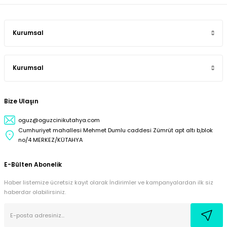
Kurumsal
Kurumsal
Bize Ulaşın
oguz@oguzcinikutahya.com
Cumhuriyet mahallesi Mehmet Dumlu caddesi Zümrüt apt altı b,blok
no/4 MERKEZ/KÜTAHYA
E-Bülten Abonelik
Haber listemize ücretsiz kayıt olarak İndirimler ve kampanyalardan ilk siz
haberdar olabilirsiniz.