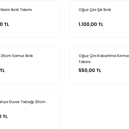
Narin İbrik Takımı
Oğuz Çini Şık İbrik
pete Ekle
Sepete Ekle
0 TL
1.100,00 TL
 25cm Samur İbrik
Oğuz Çini Kabartma Kırmız
Takımı
pete Ekle
Sepete Ekle
TL
550,00 TL
tahya Duvar Tabağı 30cm
pete Ekle
0 TL