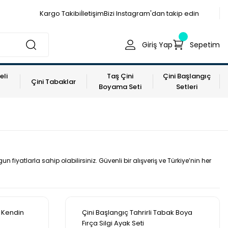
Kargo Takibi
İletişim
Bizi Instagram'dan takip edin
Giriş Yap
Sepetim
eli
Taş Çini
Çini Başlangıç
Çini Tabaklar
Boyama Seti
Setleri
n fiyatlarla sahip olabilirsiniz. Güvenli bir alışveriş ve Türkiye’nin her
ç Kendin
Çini Başlangıç Tahrirli Tabak Boya
Fırça Silgi Ayak Seti