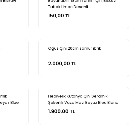
i Bisküvi
Boyanabilir 18cm Tahrirli Çini Bisküvi
Tabak Limon Desenli
Sepete Ekle
150,00 TL
ı
Oğuz Çini 20cm samur ibrik
Sepete Ekle
2.000,00 TL
amik
Hediyelik Kütahya Çini Seramik
Beyaz Blue
Şekerlik Vazo Mavi Beyaz Bleu Blanc
Sepete Ekle
Üçlü Set
1.900,00 TL