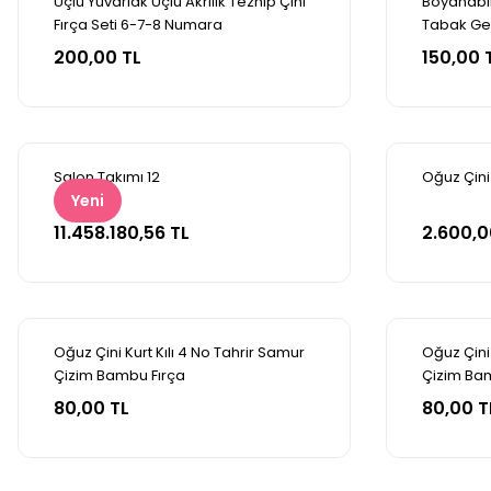
Üçlü Yuvarlak Uçlu Akrilik Tezhip Çini
Boyanabili
Fırça Seti 6-7-8 Numara
Tabak Gem
Sepete Ekle
Se
200,00 TL
150,00 
Salon Takımı 12
Oğuz Çini
Yeni
Sepete Ekle
Se
11.458.180,56 TL
2.600,0
Oğuz Çini Kurt Kılı 4 No Tahrir Samur
Oğuz Çini
Çizim Bambu Fırça
Çizim Ba
Sepete Ekle
Se
80,00 TL
80,00 T