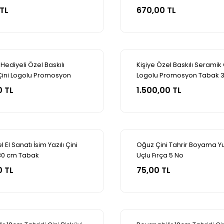
pete Ekle
Sepete Ekle
4 Renk Akrilik Boya
TL
670,00 TL
ı Hediyeli Özel Baskılı
Kişiye Özel Baskılı Seramik 
Çini Logolu Promosyon
Logolu Promosyon Tabak 
pete Ekle
Sepete Ekle
0cm
0 TL
1.500,00 TL
l El Sanatı İsim Yazılı Çini
Oğuz Çini Tahrir Boyama Y
30 cm Tabak
Uçlu Fırça 5 No
pete Ekle
Sepete Ekle
0 TL
75,00 TL