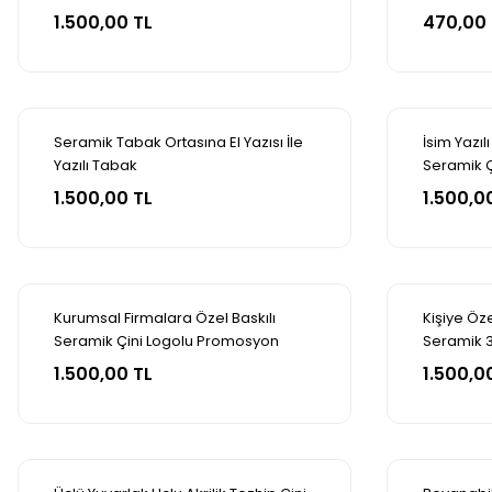
Sepete Ekle
Se
Uygulama 
1.500,00 TL
470,00 
Seramik Tabak Ortasına El Yazısı İle
İsim Yazıl
Yazılı Tabak
Seramik 
Sepete Ekle
Se
Tabak 3
1.500,00 TL
1.500,0
Kurumsal Firmalara Özel Baskılı
Kişiye Öze
Seramik Çini Logolu Promosyon
Seramik 
Sepete Ekle
Se
Tabak 30cm
1.500,00 TL
1.500,0