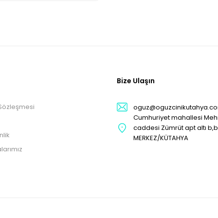
Bize Ulaşın
 Sözleşmesi
oguz@oguzcinikutahya.c
Cumhuriyet mahallesi Me
caddesi Zümrüt apt altı b,
nlik
MERKEZ/KÜTAHYA
larımız