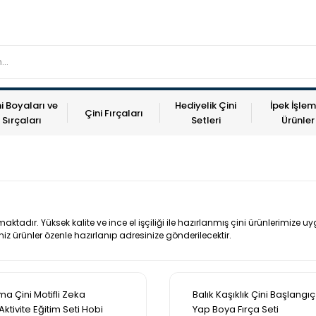
i Boyaları ve
Hediyelik Çini
İpek İşlem
Çini Fırçaları
Sırçaları
Setleri
Ürünler
adır. Yüksek kalite ve ince el işçiliği ile hazırlanmış çini ürünlerimize uygu
iniz ürünler özenle hazırlanıp adresinize gönderilecektir.
a Çini Motifli Zeka
Balık Kaşıklık Çini Başlangı
 Aktivite Eğitim Seti Hobi
Yap Boya Fırça Seti