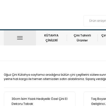
KÜTAHYA
Çini Tahrirli
Çin
ÇİNİLERİ
Ürünler
Oğuz Çini Kütahya sayfamız aradığınız bütün çini çeşitlerini sizlere sunmakt
yerine hızlı kargo ile hemen sitemizden satın alabilirsiniz. Sipariş verdiğ
30cm İsim Yazılı Hediyelik Özel Çini El
Taş Boyam
Dekoru Tabak
Geliştirici