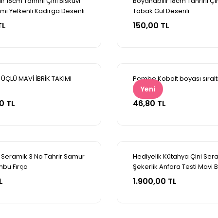
r 18cm Tahrirli Çini Bisküvi
Boyanabilir 18cm Tahrirli Çin
i Yelkenli Kadırga Desenli
Tabak Gül Desenli
pete Ekle
Sepete Ekle
TL
150,00 TL
 ÜÇLÜ MAVİ İBRİK TAKIMI
Pembe Kobalt boyası sıralt
Yeni
pete Ekle
Sepete Ekle
0 TL
46,80 TL
 Seramik 3 No Tahrir Samur
Hediyelik Kütahya Çini Ser
mbu Fırça
Şekerlik Anfora Testi Mavi 
pete Ekle
Sepete Ekle
Blanc Üçlü Set
L
1.900,00 TL