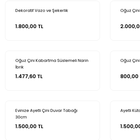
Dekoratif Vazo ve Şekerlik
Oğuz Çini 
Sepete Ekle
Se
1.800,00 TL
2.000,0
Oğuz Çini Kabartma Süslemeli Narin
Oğuz Çini
İbrik
Sepete Ekle
Se
1.477,60 TL
800,00 
Evinize Ayetli Çini Duvar Tabağı
Ayetli Kü
30cm
Sepete Ekle
Se
1.500,00 TL
1.500,0